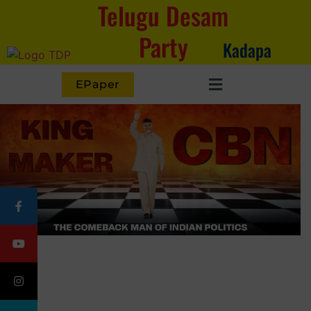
Telugu Desam
Party
Kadapa
EPaper