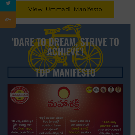
View Ummadi Manifesto
‘DARE TO DREAM, STRIVE TO
ACHIEVE’!
TDP MANIFESTO