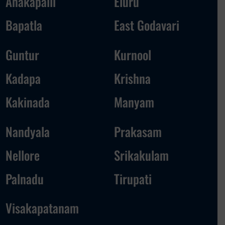
Anakapalli
Eluru
Bapatla
East Godavari
Guntur
Kurnool
Kadapa
Krishna
Kakinada
Manyam
Nandyala
Prakasam
Nellore
Srikakulam
Palnadu
Tirupati
Visakapatanam