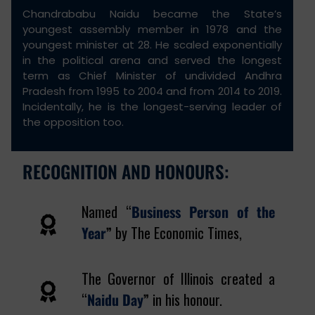
Chandrababu Naidu became the State’s
youngest assembly member in 1978 and the
youngest minister at 28. He scaled exponentially
in the political arena and served the longest
term as Chief Minister of undivided Andhra
Pradesh from 1995 to 2004 and from 2014 to 2019.
Incidentally, he is the longest-serving leader of
the opposition too.
RECOGNITION AND HONOURS:
Named “
Business Person of the
Year
”
by The Economic Times,
The Governor of Illinois created a
“
Naidu Day
”
in his honour.