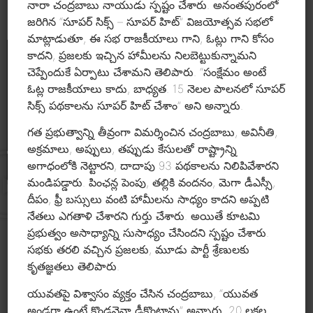
నారా చంద్రబాబు నాయుడు స్పష్టం చేశారు. అనంతపురంలో
జరిగిన “సూపర్ సిక్స్ – సూపర్ హిట్” విజయోత్సవ సభలో
మాట్లాడుతూ, ఈ సభ రాజకీయాలు గాని, ఓట్లు గాని కోసం
కాదని, ప్రజలకు ఇచ్చిన హామీలను నిలబెట్టుకున్నామని
చెప్పేందుకే ఏర్పాటు చేశామని తెలిపారు. “సంక్షేమం అంటే
ఓట్ల రాజకీయాలు కాదు, బాధ్యత. 15 నెలల పాలనలో సూపర్
సిక్స్ పథకాలను సూపర్ హిట్ చేశాం” అని అన్నారు.
గత ప్రభుత్వాన్ని తీవ్రంగా విమర్శించిన చంద్రబాబు, అవినీతి,
అక్రమాలు, అప్పులు, తప్పుడు కేసులతో రాష్ట్రాన్ని
అగాధంలోకి నెట్టారని, దాదాపు 93 పథకాలను నిలిపివేశారని
మండిపడ్డారు. పింఛన్ల పెంపు, తల్లికి వందనం, మెగా డీఎస్సీ,
దీపం, ఫ్రీ బస్సులు వంటి హామీలను సాధ్యం కాదని అప్పటి
నేతలు ఎగతాళి చేశారని గుర్తు చేశారు. అయితే కూటమి
ప్రభుత్వం అసాధ్యాన్ని సుసాధ్యం చేసిందని స్పష్టం చేశారు.
సభకు తరలి వచ్చిన ప్రజలకు, మూడు పార్టీ శ్రేణులకు
కృతజ్ఞతలు తెలిపారు.
యువతపై విశ్వాసం వ్యక్తం చేసిన చంద్రబాబు, “యువత
Another sensational era started with
అండగా ఉంటే కొండనైనా ఢీకొంటాను” అన్నారు. 20 లక్షల