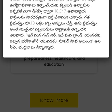
Chandrababu's rule after NTR.
ఉద్యోగావకాశాలు కల్పించేందుకు కట్టుబడి ఉన్నామని,
ఇప్పటికే మెగా డీఎస్సీ ద్వారా 16,347 ఉపాధ్యాయ
పోస్టులను పారదర్శకంగా భర్తీ చేశామని చెప్పారు. గత
ప్రభుత్వం రూ.10 లక్షల కోట్ల అప్పులు చేస్తే, తమ ప్రభుత్వం
అంతే మొత్తంలో పెట్టుబడులు రాష్ట్రానికి తెచ్చిందని
తెలిపారు. “ఇదే మన గుడ్ విల్, ఇదే మన బ్రాండ్. యువతకు
Lokesh served as one of the Trustees of
ఇచ్చిన భరోసాతోనే ‘యువగళం’ సూపర్ హిట్ అయింది” అని
the NTR Memorial Trust (often referred
hu
సీఎం చంద్రబాబు పేర్కొన్నారు.
to as the INTR Trust) for emergency
ac
preparedness, healthcare, and
education.
Know More