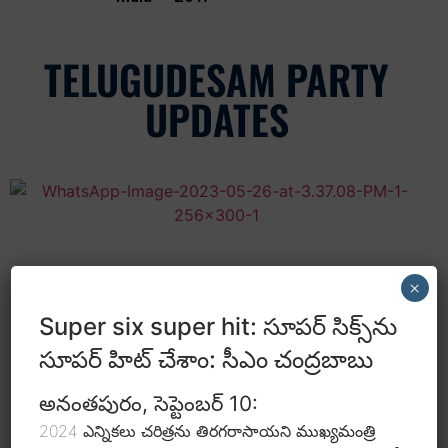
TELUGUDESAM PARTY
UPDATES
×
Super six super hit: సూపర్ సిక్స్‌ను
సూపర్ హిట్ చేశాం: సీఎం చంద్రబాబు
అనంతపురం, సెప్టెంబర్ 10:
2024 ఎన్నికలు చరిత్రను తిరగరాసాయని ముఖ్యమంత్రి