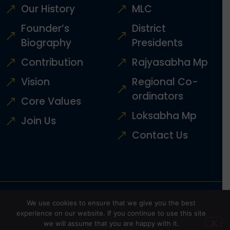
Our History
MLC
Founder’s
District
Biography
Presidents
Contribution
Rajyasabha Mp
Vision
Regional Co-
ordinators
Core Values
Loksabha Mp
Join Us
Contact Us
Copyright © 2022, All rights reserved.
Marketed by
We use cookies to ensure that we give you the best
Sanbrains
experience on our website. If you continue to use this site
we will assume that you are happy with it.